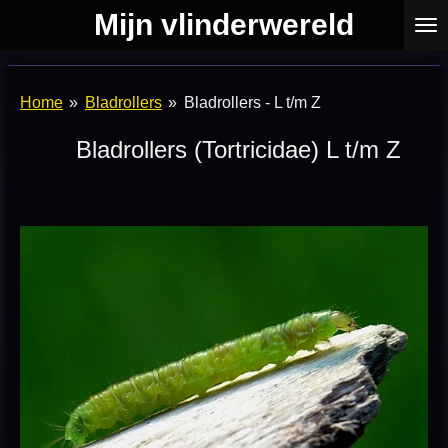
Mijn vlinderwereld
Ga
direct
naar
de
Home
»
Bladrollers
»
Bladrollers - L t/m Z
hoofdinhoud
Bladrollers
(Tortricidae) L t/m Z