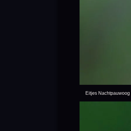
Eitjes Nachtpauwoog (Satu