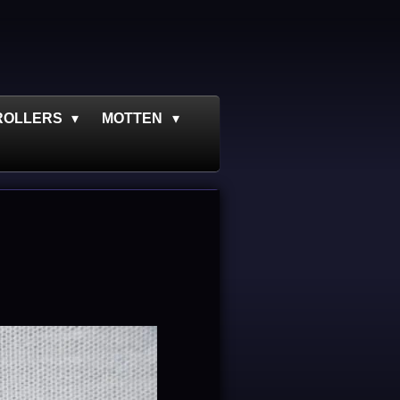
ROLLERS
MOTTEN