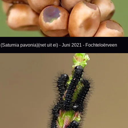
a pavonia)(net uit ei) - Juni 2021 - Fochteloërveen