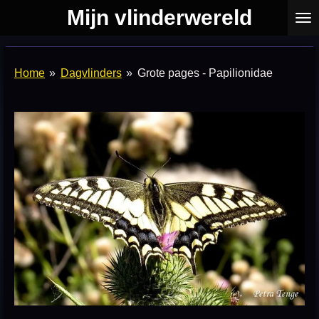
Mijn vlinderwereld
Ga
direct
naar
de
Home
»
Dagvlinders
»
Grote pages - Papilionidae
hoofdinhoud