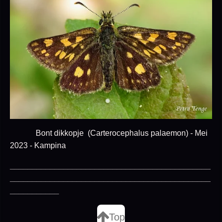
Bont dikkopje (Carterocephalus palaemon) - Mei
2023 - Kampina
_____________________________________________
_____________________________________________
___________
Top