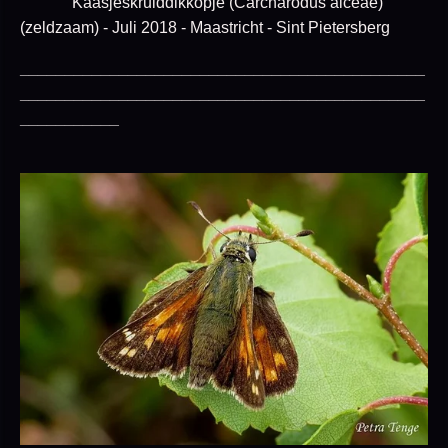
Kaasjeskruiddikkopje (Carcharodus alceae)
(zeldzaam) - Juli 2018 - Maastricht - Sint Pietersberg
_____________________________________________
_____________________________________________
___________