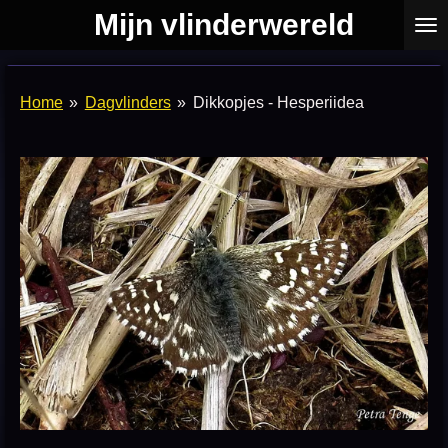
Mijn vlinderwereld
Ga
direct
naar
de
Home
»
Dagvlinders
»
Dikkopjes - Hesperiidea
hoofdinhoud