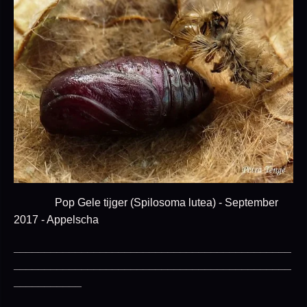
Pop Gele tijger (Spilosoma lutea) - September
2017 - Appelscha
_____________________________________________
_____________________________________________
___________