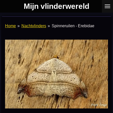
Mijn vlinderwereld
Ga
direct
naar
de
Home
»
Nachtvlinders
»
Spinneruilen - Erebidae
hoofdinhoud