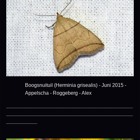
Boogsnuituil (Herminia grisealis) - Juni 2015 -
Appelscha - Roggeberg - Alex
_____________________________________________
_____________________________________________
___________