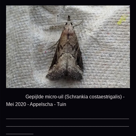
Gepijlde micro-uil (Schrankia costaestrigalis) -
Mei 2020 - Appelscha - Tuin
_____________________________________________
_____________________________________________
__________