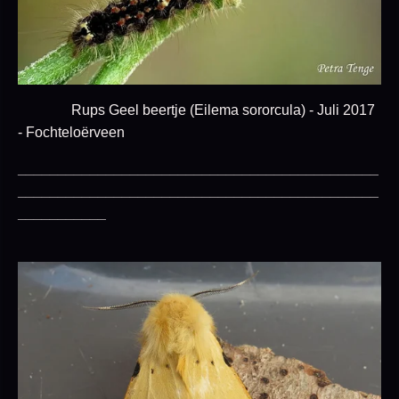
Rups Geel beertje (Eilema sororcula) - Juli 2017
- Fochteloërveen
_____________________________________________
_____________________________________________
___________