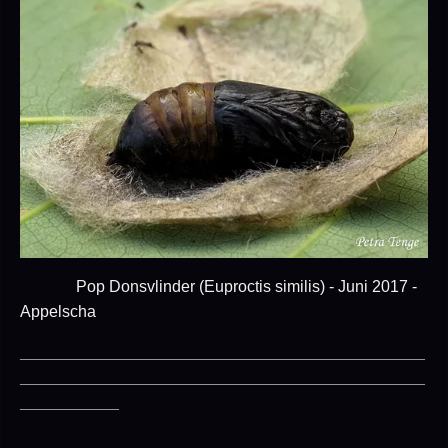
Pop Donsvlinder (Euproctis similis) - Juni 2017 -
Appelscha
_____________________________________________
_____________________________________________
___________