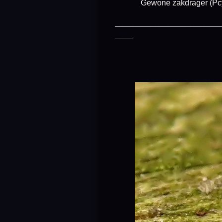
Gewone zakdrager (Pcyche 
________________________
____