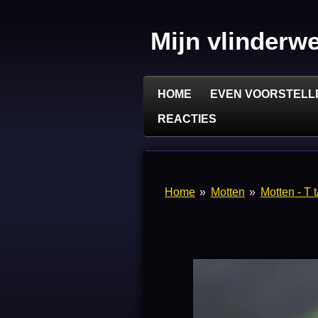
Ga
direct
Mijn vlinderw
naar
de
hoofdinhoud
HOME
EVEN VOORSTELL
REACTIES
Home
»
Motten
»
Motten - T 