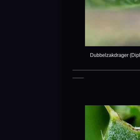
Dubbelzakdrager (Diplodoma
________________________
____