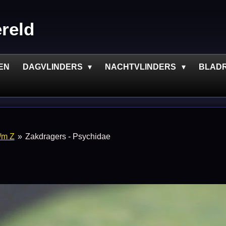
ereld
EN
DAGVLINDERS
NACHTVLINDERS
BLAD
t/m Z
»
Zakdragers - Psychidae