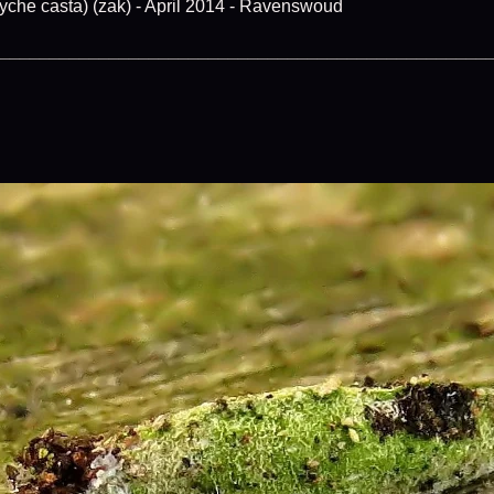
casta) (zak) - April 2014 - Ravenswoud
_________________________________________________