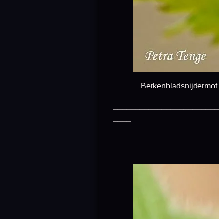
Berkenbladsnijdermot (Incur
________________________
____