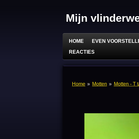
Ga
direct
Mijn vlinderw
naar
de
hoofdinhoud
HOME
EVEN VOORSTELL
REACTIES
Home
»
Motten
»
Motten - T 