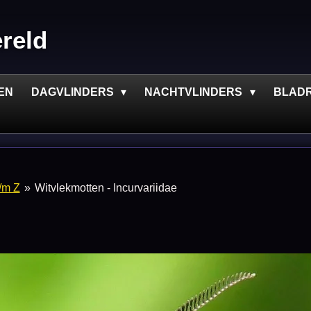
ereld
EN
DAGVLINDERS
NACHTVLINDERS
BLAD
t/m Z
»
Witvlekmotten - Incurvariidae