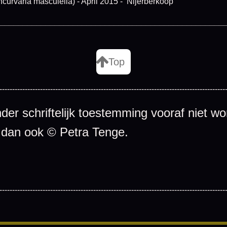
curvaria masculella) - April 2015 - Nijerberkoop
_________________________________________________
Top
-----------------------------------------------------------------------------------------
er schriftelijk toestemming vooraf niet wo
 dan ook © Petra Tenge.
-----------------------------------------------------------------------------------------