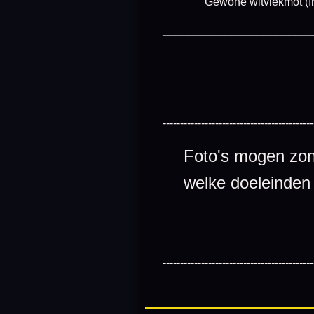
Gewone witvlekmot (In
________________________
____
-------------------------------------------
Foto's mogen zond
welke doeleinden
-------------------------------------------