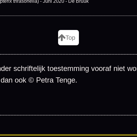
x thrasonella) - Juni 2020 - De Bruuk
_________________________________________________
Top
-----------------------------------------------------------------------------------------
er schriftelijk toestemming vooraf niet wo
 dan ook © Petra Tenge.
-----------------------------------------------------------------------------------------