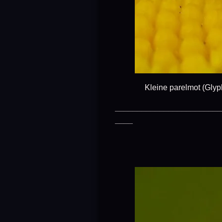
Kleine parelmot (Glyph
________________________
____