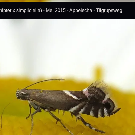
ipterix simpliciella) - Mei 2015 - Appelscha - Tilgrupsweg