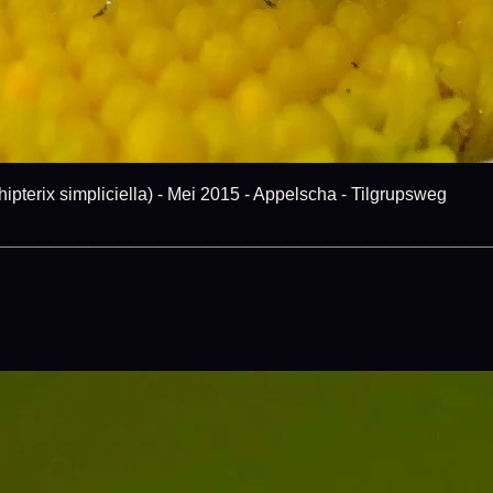
ipterix simpliciella) - Mei 2015 - Appelscha - Tilgrupsweg
_________________________________________________