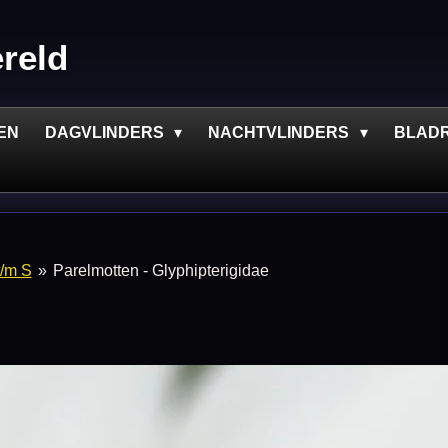
ereld
EN
DAGVLINDERS
NACHTVLINDERS
BLAD
t/m S
»
Parelmotten - Glyphipterigidae