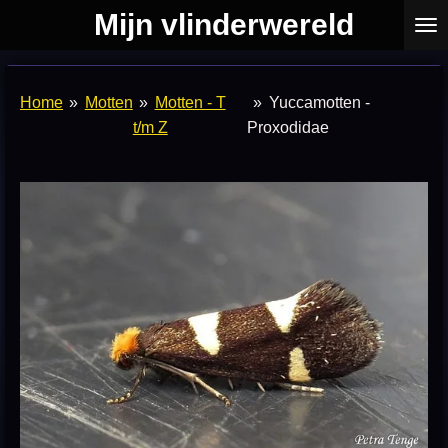
Mijn vlinderwereld
Ga
direct
naar
de
Home
»
Motten
»
Motten - T
»
Yuccamotten -
hoofdinhoud
t/m Z
Proxodidae